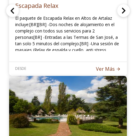
Escapada Relax
El paquete de Escapada Relax en Altos de Artalaz
incluye:[BR][BR] -Dos noches de alojamiento en el
complejo con todos sus servicios para 2
personas[BR] -Entradas a las Termas de San José, a
tan solo 5 minutos del complejo.[BR] -Una sesión de
masajes (Relax de espalda y cuello, anti stress,
desfatigante, holitistico con aceites esenciales), por
persona en el spa del complejo termal.[BR][BR] Total
Ver Más
DESDE
para 2 personas: $2440,00[BR][BR]